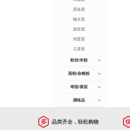
原味面
碱水面
波纹面
鸡蛋面
儿童面
粉丝/米粉
面粉/杂粮粉
寿面/喜面
调味品
品类齐全，轻松购物